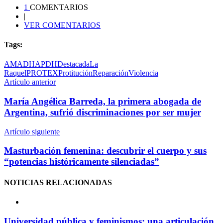
1
COMENTARIOS
|
VER COMENTARIOS
Tags:
AMADH
APDH
Destacada
La
Raquel
PROTEX
Protitución
Reparación
Violencia
Artículo anterior
María Angélica Barreda, la primera abogada de
Argentina, sufrió discriminaciones por ser mujer
Artículo siguiente
Masturbación femenina: descubrir el cuerpo y sus
“potencias históricamente silenciadas”
NOTICIAS
RELACIONADAS
Universidad pública y feminismos: una articulación