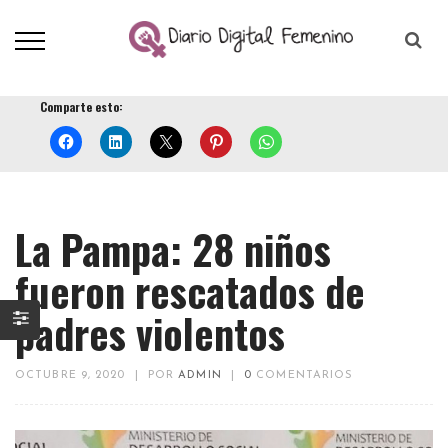
Comparte esto:
La Pampa: 28 niños
fueron rescatados de
padres violentos
OCTUBRE 9, 2020
|
POR
ADMIN
|
0
COMENTARIOS