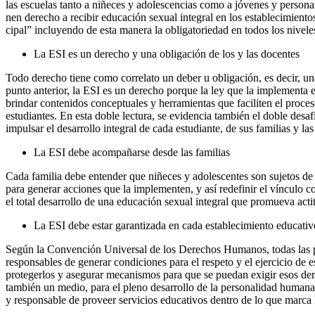
las escuelas tanto a niñeces y adolescencias como a jóvenes y person
nen de­re­cho a re­ci­bir edu­ca­ción se­xual in­te­gral en los es­ta­ble­ci­mien­
ci­pal” incluyendo de esta manera la obli­ga­to­riedad en todos los ni­v
La ESI es un derecho y una obligación de los y las docentes
Todo derecho tiene como correlato un deber u obligación, es decir, un
punto anterior, la ESI es un derecho porque la ley que la implementa 
brindar contenidos conceptuales y herramientas que faciliten el proce
estudiantes. En esta doble lectura, se evidencia también el doble desa
impulsar el desarrollo integral de cada estudiante, de sus familias y l
La ESI debe acompañarse desde las familias
Cada familia debe entender que niñeces y adolescentes son sujetos de d
para generar acciones que la implementen, y así redefinir el vínculo c
el total desarrollo de una educación sexual integral que promueva acti
La ESI debe estar garantizada en cada establecimiento educativ
Según la Convención Universal de los Derechos Humanos, todas las per
responsables de generar condiciones para el respeto y el ejercicio de 
protegerlos y asegurar mecanismos para que se puedan exigir esos d
también un medio, para el pleno desarrollo de la personalidad humana. 
y responsable de proveer servicios educativos dentro de lo que marca l