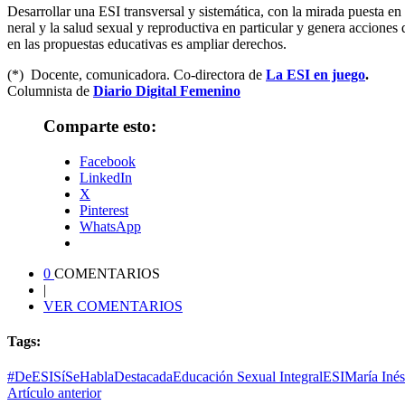
Desarrollar una ESI transversal y sistemática, con la mirada puesta en los 
ne­ral y la salud se­xual y re­pro­duc­ti­va en par­ti­cu­lar y genera acci
en las propuestas educativas es ampliar derechos.
(*) Docente, comunicadora. Co-directora de
La ESI en juego
.
Columnista de
Diario Digital Femenino
Comparte esto:
Facebook
LinkedIn
X
Pinterest
WhatsApp
0
COMENTARIOS
|
VER COMENTARIOS
Tags:
#DeESISíSeHabla
Destacada
Educación Sexual Integral
ESI
María Iné
Artículo anterior