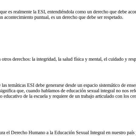
de que es realmente la ESI, entendiéndola como un derecho que debe acom
un acontecimiento puntual, es un derecho que debe ser respetado.
otros de­re­chos: la integridad, la salud física y mental, el cuidado y res
e las temáticas ESI debe generarse desde un espacio sistemático de ens
o significa que, cuando hablamos de educación sexual integral no nos ref
educativo de la escuela y requiere de un trabajo articulado con los cent
 el De­re­cho Hu­mano a la Edu­ca­ción Se­xual In­te­gral en nues­tro paí