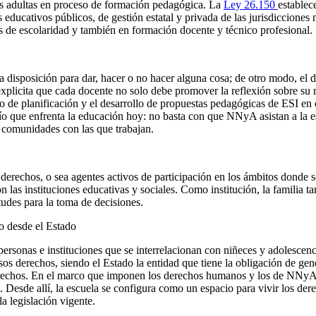
as adultas en proceso de formación pedagógica. La
Ley 26.150
es­ta­ble
tos edu­ca­ti­vos pú­bli­cos, de ges­tión es­ta­tal y pri­va­da de las ju­ris­dic­ci
e­les de escolaridad y también en formación docente y técnico profesional.
a disposición para dar, hacer o no hacer alguna cosa; de otro modo, el
explicita que cada docente no solo debe promover la reflexión sobre su
so de planificación y el desarrollo de propuestas pedagógicas de ESI en 
fío que enfrenta la educación hoy: no basta con que NNyA asistan a la e
as comunidades con las que trabajan.
erechos, o sea agentes activos de participación en los ámbitos donde se
on las instituciones educativas y sociales. Como institución, la famili
tudes para la toma de decisiones.
o desde el Estado
sonas e instituciones que se interrelacionan con niñeces y adolescenci
esos derechos, siendo el Estado la entidad que tiene la obligación de ge
erechos. En el marco que imponen los derechos humanos y los de NNyA,
Desde allí, la escuela se configura como un espacio para vivir los dere
a legislación vigente.