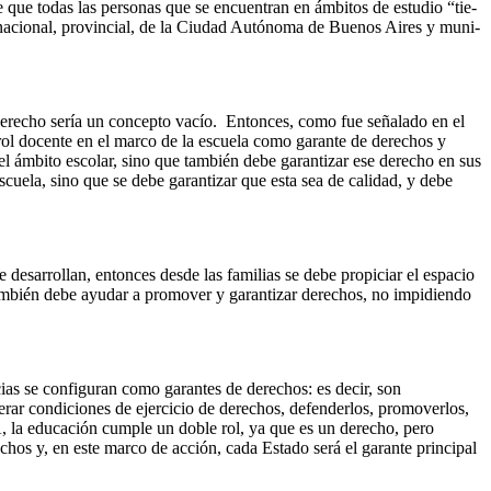
­ce que todas las per­so­nas que se encuentran en ámbitos de es­tu­dio “tie­
o­nes na­cio­nal, pro­vin­cial, de la Ciu­dad Au­tó­no­ma de Bue­nos Aires y mu­ni­
 derecho sería un concepto vacío. Entonces, como fue señalado en el
 rol docente en el marco de la escuela como garante de derechos y
el ámbito escolar, sino que también debe garantizar ese derecho en sus
scuela, sino que se debe garantizar que esta sea de calidad, y debe
 desarrollan, entonces desde las familias se debe propiciar el espacio
a también debe ayudar a promover y garantizar derechos, no impidiendo
as se configuran como garantes de derechos: es decir, son
nerar condiciones de ejercicio de derechos, defenderlos, promoverlos,
 la educación cumple un doble rol, ya que es un derecho, pero
chos y, en este marco de acción, cada Estado será el garante principal