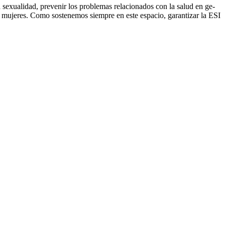
ua­li­dad, pre­ve­nir los pro­ble­mas re­la­cio­na­dos con la salud en ge­
­nes y mu­je­res. Como sostenemos siempre en este espacio, garantizar la ESI