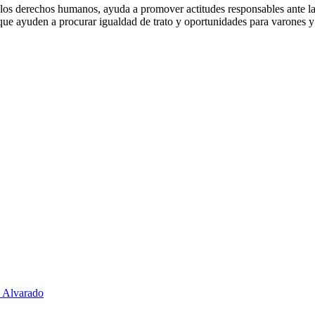
derechos humanos, ayuda a pro­mo­ver ac­ti­tu­des res­pon­sa­bles ante la se­x
ones que ayuden a pro­cu­rar igual­dad de trato y opor­tu­ni­da­des para va­ro
s Alvarado