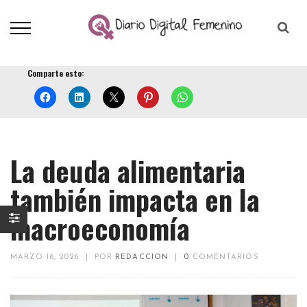
Comparte esto:
La deuda alimentaria
también impacta en la
macroeconomía
MARZO 16, 2026
|
POR
REDACCION
|
0
COMENTARIOS