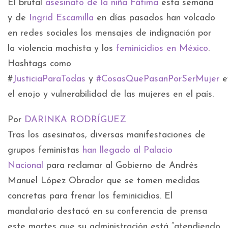
El brutal
asesinato de la niña Fátima
esta semana
y de
Ingrid Escamilla
en días pasados han volcado
en redes sociales los mensajes de indignación por
la violencia machista y los
feminicidios en México
.
Hashtags como
#
JusticiaParaTodas
y
#CosasQuePasanPorSerMujer
e
el enojo y vulnerabilidad de las mujeres en el país.
Por
DARINKA RODRÍGUEZ
Tras los asesinatos, diversas manifestaciones de
grupos feministas
han llegado al Palacio
Nacional
para reclamar al Gobierno de Andrés
Manuel López Obrador que se tomen medidas
concretas para frenar los feminicidios. El
mandatario destacó en su conferencia de prensa
este martes que su administración está “atendiendo