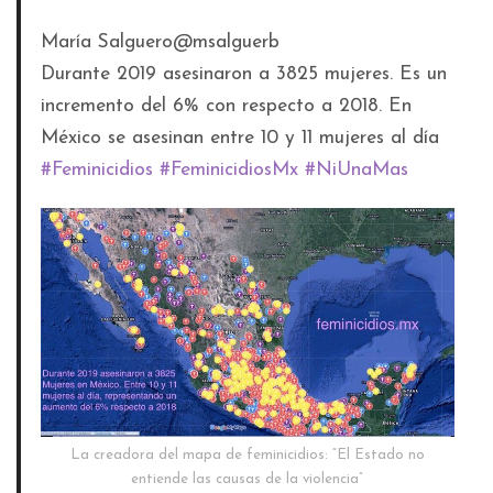
María Salguero
@msalguerb
Durante 2019 asesinaron a 3825 mujeres. Es un
incremento del 6% con respecto a 2018. En
México se asesinan entre 10 y 11 mujeres al día
#
Feminicidios
#
FeminicidiosMx
#
NiUnaMas
La creadora del mapa de feminicidios: “El Estado no
entiende las causas de la violencia”