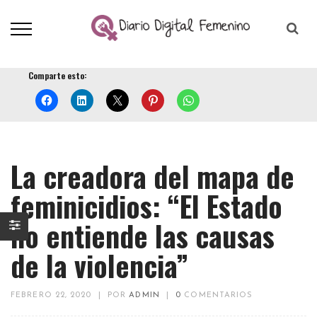
Comparte esto:
La creadora del mapa de
feminicidios: “El Estado
no entiende las causas
de la violencia”
FEBRERO 22, 2020
|
POR
ADMIN
|
0
COMENTARIOS