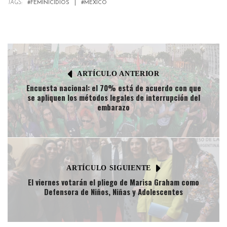
TAGS:
#FEMINICIDIOS
#MEXICO
ARTÍCULO ANTERIOR
Encuesta nacional: el 70% está de acuerdo con que
se apliquen los métodos legales de interrupción del
embarazo
ARTÍCULO SIGUIENTE
El viernes votarán el pliego de Marisa Graham como
Defensora de Niños, Niñas y Adolescentes