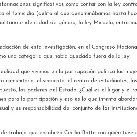
formaciones significativas como contar con la ley contra
fica el femicidio (delito al que denominábamos hasta ha
ualitario e identidad de género, la ley Micaela, entre m
edacción de esta investigación, en el Congreso Naciona
 como una categoría que había quedado fuera de la ley.
alidad que vivimos en la participación política las muje
 comunitario, el sindicato, el centro de estudiantes, la
upuesto, los poderes del Estado. ¿Cuál es el lugar y el r
s para la participación y eso es lo que intenta aborda
ual y es responsabilidad del conjunto de las institucion
 de trabajo que encabeza Cecilia Britto con quién tuve e