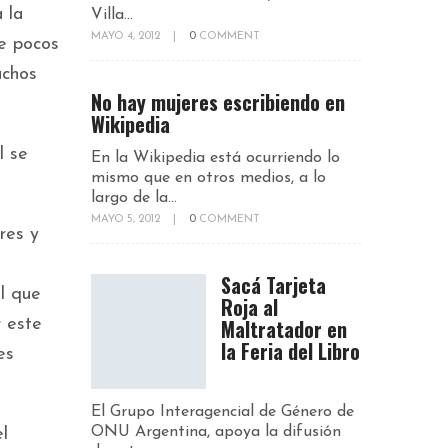
 la
Villa...
MAYO 4, 2012
|
0
COMMENT
ce pocos
uchos
No hay mujeres escribiendo en
Wikipedia
l se
En la Wikipedia está ocurriendo lo
mismo que en otros medios, a lo
largo de la...
MAYO 5, 2012
|
0
COMMENT
res y
s
Sacá Tarjeta
ol que
Roja al
Maltratador en
r este
la Feria del Libro
es
El Grupo Interagencial de Género de
ONU Argentina, apoya la difusión
l