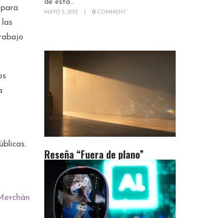
de esta...
 para
MAYO 5, 2012
|
0
COMMENT
 las
rabajo
os
a
úblicas.
Reseña “Fuera de plano”
Merchán