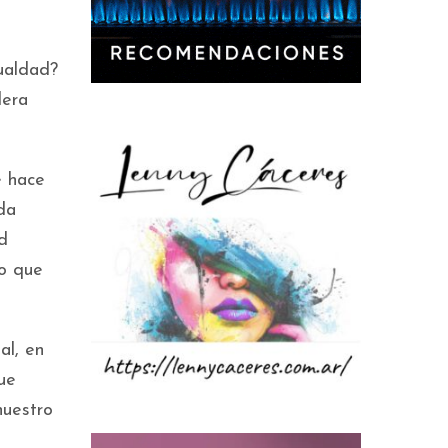
ualdad?
dera
e hace
da
d
lo que
al, en
ue
nuestro