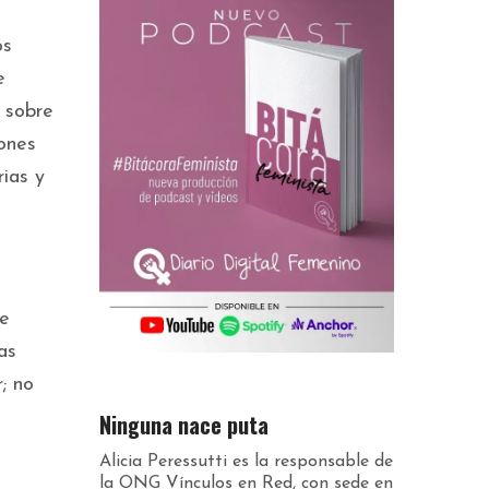
os
e
 sobre
iones
rias y
de
as
; no
Ninguna nace puta
Alicia Peressutti es la responsable de
la ONG Vínculos en Red, con sede en