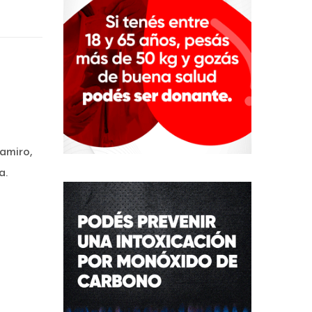
Ramiro,
a.