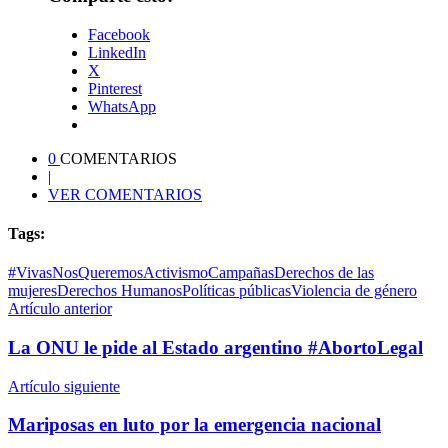
Facebook
LinkedIn
X
Pinterest
WhatsApp
0
COMENTARIOS
|
VER COMENTARIOS
Tags:
#VivasNosQueremos
Activismo
Campañas
Derechos de las
mujeres
Derechos Humanos
Políticas públicas
Violencia de género
Artículo anterior
La ONU le pide al Estado argentino #AbortoLegal
Artículo siguiente
Mariposas en luto por la emergencia nacional