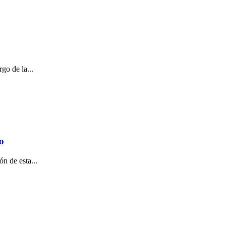
go de la...
o
n de esta...