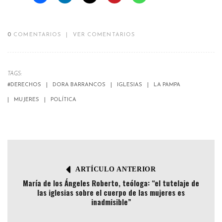
0
COMENTARIOS
|
VER COMENTARIOS
TAGS:
#DERECHOS
DORA BARRANCOS
IGLESIAS
LA PAMPA
MUJERES
POLÍTICA
ARTÍCULO ANTERIOR
María de los Ángeles Roberto, teóloga: “el tutelaje de
las iglesias sobre el cuerpo de las mujeres es
inadmisible”