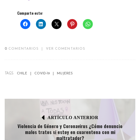
Comparte esto:
0
COMENTARIOS
|
VER COMENTARIOS
TAGS:
CHILE
COVID-19
MUJERES
ARTÍCULO ANTERIOR
Violencia de Género y Coronavirus ¿Cómo denuncio
malos tratos si estoy en cuarentena con mi
maltratador?