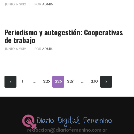
JUNIO 6, 2012
|
POR
ADMIN
Periodismo y autogestión: Cooperativas
de trabajo
JUNIO 6, 2012
|
POR
ADMIN
1
…
225
226
227
…
230
redaccion@diariofemenino.com.ar