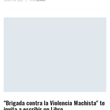
JUNIO 25, 2012
|
POR
ADMIN
"Brigada contra la Violencia Machista" te
invita a escribir un Libro