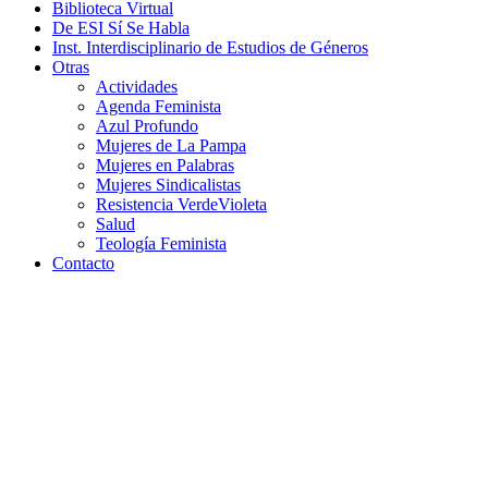
Biblioteca Virtual
De ESI Sí Se Habla
Inst. Interdisciplinario de Estudios de Géneros
Otras
Actividades
Agenda Feminista
Azul Profundo
Mujeres de La Pampa
Mujeres en Palabras
Mujeres Sindicalistas
Resistencia VerdeVioleta
Salud
Teología Feminista
Contacto