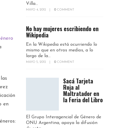
Villa...
MAYO 4, 2012
|
0
COMMENT
No hay mujeres escribiendo en
Wikipedia
Género
En la Wikipedia está ocurriendo lo
a
mismo que en otros medios, a lo
largo de la...
MAYO 5, 2012
|
0
COMMENT
 las
Sacá Tarjeta
Roja al
arez
Maltratador en
icación
la Feria del Libro
o en
El Grupo Interagencial de Género de
éneros:
ONU Argentina, apoya la difusión