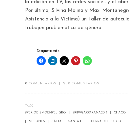
la edición en TV, las redes sociales y el cib
Por último, Silvina Molina y Maxi Montenegr
Asistencia a la Víctima) un Taller de autocu
trabajen problemática de género.
Comparte esto:
0
COMENTARIOS
|
VER COMENTARIOS
TAGS:
#PERIODISMOENPELIGRO
#RIPVGARPARANA2019
CHACO
MISIONES
SALTA
SANTA FE
TIERRA DEL FUEGO