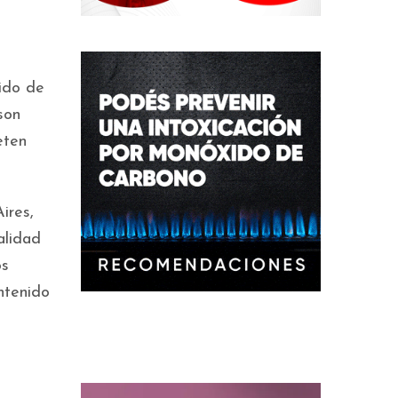
ido de
son
eten
ires,
alidad
os
ntenido