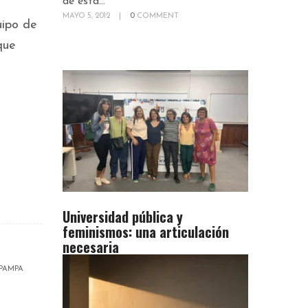
de esta...
MAYO 5, 2012
|
0
COMMENT
uipo de
que
Universidad pública y
feminismos: una articulación
necesaria
 PAMPA