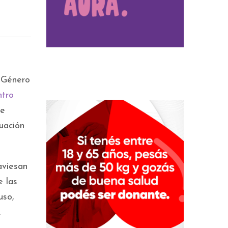
e Género
tro
de
uación
aviesan
e las
uso,
.