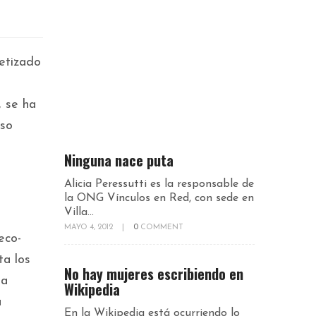
oetizado
, se ha
eso
Ninguna nace puta
Alicia Peressutti es la responsable de
la ONG Vínculos en Red, con sede en
Villa...
MAYO 4, 2012
|
0
COMMENT
eco-
ta los
No hay mujeres escribiendo en
la
Wikipedia
a
En la Wikipedia está ocurriendo lo