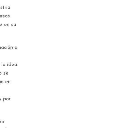
stria
ursos
te en su
uación a
 la idea
o se
an en
y por
ra