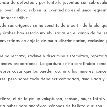
sencia de defectos y por tanto la juventud son sobreval
 joven; ahora, si bien la juventud no es el único requisi
 imprescindible.
de sus orígenes se ha constituido a partir de la blanqui
y árabes han estado invisibilizadas en el canon de bellez
convertidas en objeto de burla, discriminación, exclusión 
e se rechaza, excluye y discrimina sistemática, repetida
randes proporciones. La gordura se ha constituido como
eores cosas que les pueden ocurrir a las mujeres, conce
rse, pero sobre todo debe ser combatida, aniquilada y
leza, el de la pin-up voluptuosa, sensual, mujer fatal y
ncia púber pero anoréxica, cánones de belleza que son