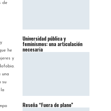
s de
Universidad pública y
 y
feminismos: una articulación
necesaria
 que he
ujeres y
dofobia.
a una
a su
 la
Reseña “Fuera de plano”
empo