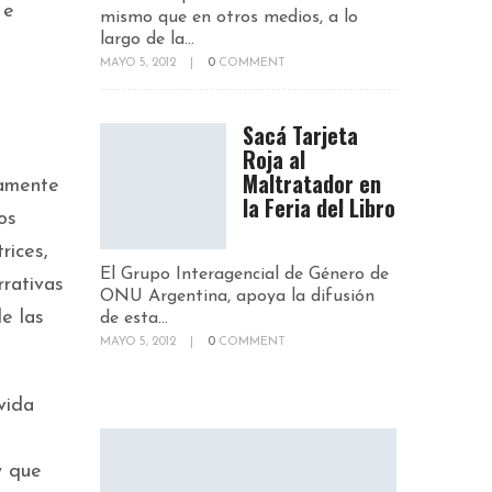
 e
mismo que en otros medios, a lo
largo de la...
MAYO 5, 2012
|
0
COMMENT
Sacá Tarjeta
Roja al
Maltratador en
vamente
la Feria del Libro
os
rices,
El Grupo Interagencial de Género de
rrativas
ONU Argentina, apoya la difusión
e las
de esta...
MAYO 5, 2012
|
0
COMMENT
vida
y que