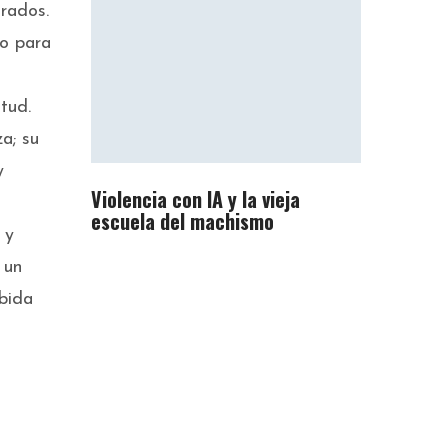
orados.
to para
tud.
a; su
y
Violencia con IA y la vieja
escuela del machismo
 y
 un
bida