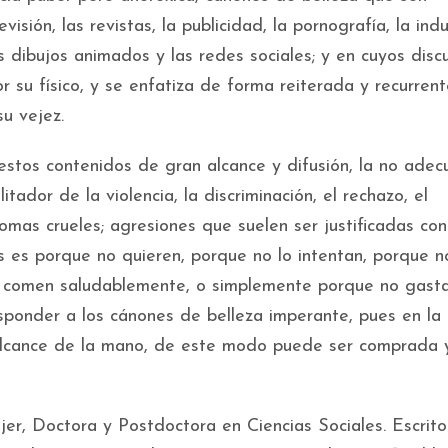
visión, las revistas, la publicidad, la pornografía, la indu
los dibujos animados y las redes sociales; y en cuyos disc
or su físico, y se enfatiza de forma reiterada y recurren
u vejez.
stos contenidos de gran alcance y difusión, la no adec
tador de la violencia, la discriminación, el rechazo, el
romas crueles; agresiones que suelen ser justificadas con
s es porque no quieren, porque no lo intentan, porque n
o co­men saludablemente, o simplemente porque no gast
esponder a los cánones de belleza imperante, pues en la
alcance de la mano, de este modo puede ser comprada 
er, Doctora y Postdoctora en Ciencias Sociales. Escrito