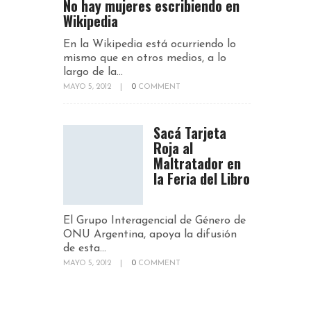
No hay mujeres escribiendo en
Wikipedia
En la Wikipedia está ocurriendo lo
mismo que en otros medios, a lo
largo de la...
MAYO 5, 2012
|
0
COMMENT
Sacá Tarjeta
Roja al
Maltratador en
la Feria del Libro
El Grupo Interagencial de Género de
ONU Argentina, apoya la difusión
de esta...
MAYO 5, 2012
|
0
COMMENT