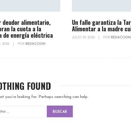
r deudor alimentario,
Un fallo garantiza la Ta
oran la cuota a la
Alimentar a la madre cu
a de energía eléctrica
JULIO 29, 2026
|
POR
REDACCION
, 2026
|
POR
REDACCION
OTHING FOUND
at you’re looking for. Perhaps searching can help.
BUSCAR