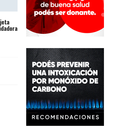
rjeta
idadora