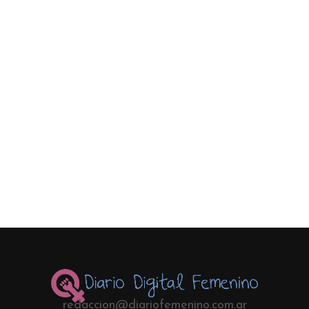
redaccion@diariofemenino.com.ar