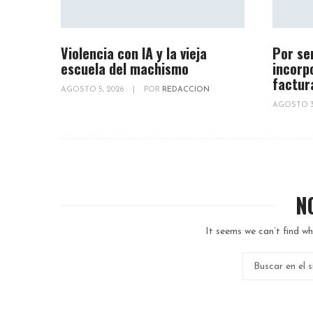
Violencia con IA y la vieja
Por se
escuela del machismo
incorp
factur
AGOSTO 5, 2026
|
POR
REDACCION
AGOSTO 3
N
It seems we can’t find wh