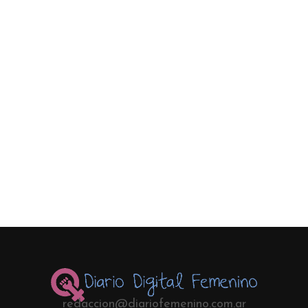
redaccion@diariofemenino.com.ar