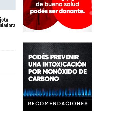
rjeta
idadora