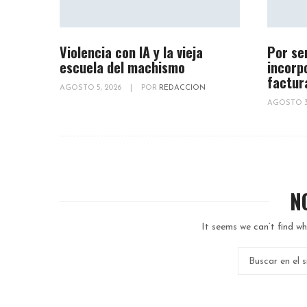
Violencia con IA y la vieja
Por se
escuela del machismo
incorp
factur
AGOSTO 5, 2026
|
POR
REDACCION
AGOSTO 3
N
It seems we can’t find wh