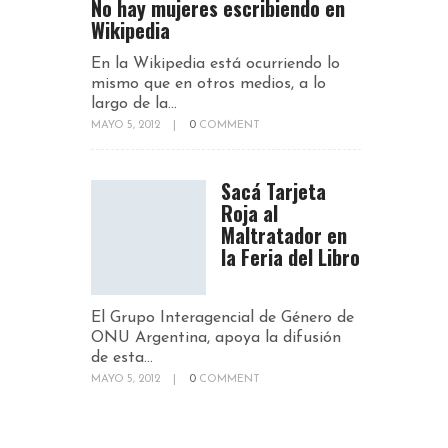
No hay mujeres escribiendo en
Wikipedia
En la Wikipedia está ocurriendo lo
mismo que en otros medios, a lo
largo de la...
MAYO 5, 2012
|
0
COMMENT
Sacá Tarjeta
Roja al
Maltratador en
la Feria del Libro
El Grupo Interagencial de Género de
ONU Argentina, apoya la difusión
de esta...
MAYO 5, 2012
|
0
COMMENT