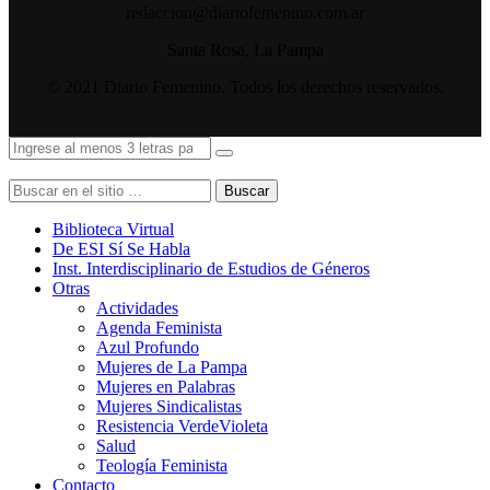
redaccion@diariofemenino.com.ar
Santa Rosa, La Pampa
© 2021 Diario Femenino. Todos los derechos reservados.
Buscar
Biblioteca Virtual
De ESI Sí Se Habla
Inst. Interdisciplinario de Estudios de Géneros
Otras
Actividades
Agenda Feminista
Azul Profundo
Mujeres de La Pampa
Mujeres en Palabras
Mujeres Sindicalistas
Resistencia VerdeVioleta
Salud
Teología Feminista
Contacto