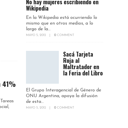
No hay mujeres escribiendo en
Wikipedia
En la Wikipedia está ocurriendo lo
mismo que en otros medios, a lo
largo de la...
MAYO 5, 2012
|
0
COMMENT
Sacá Tarjeta
Roja al
Maltratador en
la Feria del Libro
n 41%
El Grupo Interagencial de Género de
ONU Argentina, apoya la difusión
 Tareas
de esta...
cial,
MAYO 5, 2012
|
0
COMMENT