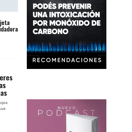
rjeta
idadora
jeres
as
jas
ijos
sus