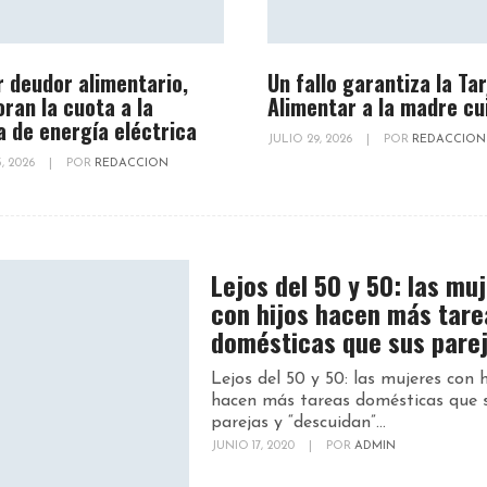
r deudor alimentario,
Un fallo garantiza la Ta
oran la cuota a la
Alimentar a la madre cu
a de energía eléctrica
JULIO 29, 2026
|
POR
REDACCION
, 2026
|
POR
REDACCION
Lejos del 50 y 50: las mu
con hijos hacen más tare
domésticas que sus pare
Lejos del 50 y 50: las mujeres con h
hacen más tareas domésticas que 
parejas y “descuidan”...
JUNIO 17, 2020
|
POR
ADMIN