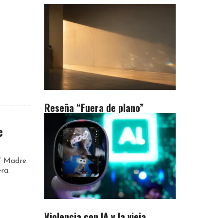
Reseña “Fuera de plano”
e
” Madre.
ra.
Violencia con IA y la vieja