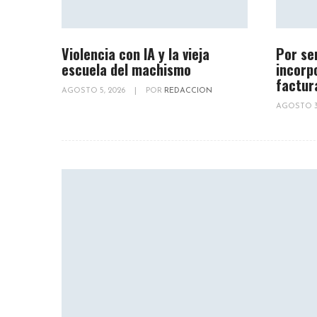
Violencia con IA y la vieja
Por se
escuela del machismo
incorp
factur
AGOSTO 5, 2026
|
POR
REDACCION
AGOSTO 3