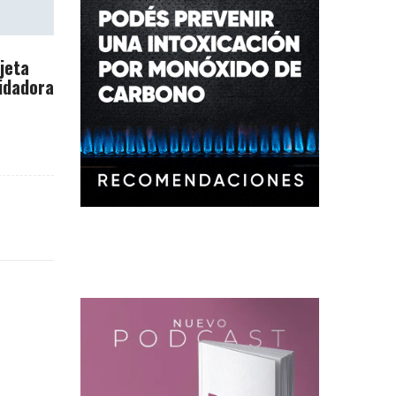
rjeta
idadora