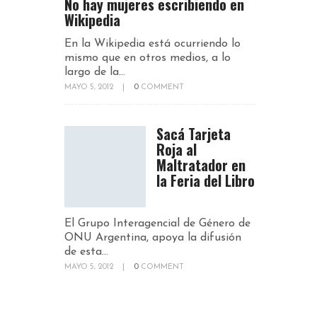
No hay mujeres escribiendo en
Wikipedia
En la Wikipedia está ocurriendo lo
mismo que en otros medios, a lo
largo de la...
MAYO 5, 2012
|
0
COMMENT
Sacá Tarjeta
Roja al
Maltratador en
la Feria del Libro
El Grupo Interagencial de Género de
ONU Argentina, apoya la difusión
de esta...
MAYO 5, 2012
|
0
COMMENT