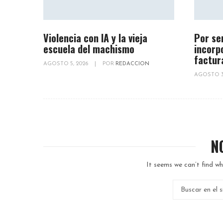
Violencia con IA y la vieja
Por se
escuela del machismo
incorp
factur
AGOSTO 5, 2026
|
POR
REDACCION
AGOSTO 3
N
It seems we can’t find wh