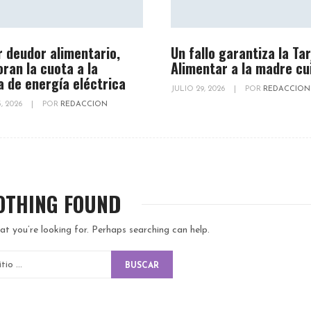
r deudor alimentario,
Un fallo garantiza la Ta
oran la cuota a la
Alimentar a la madre cu
a de energía eléctrica
JULIO 29, 2026
|
POR
REDACCION
, 2026
|
POR
REDACCION
OTHING FOUND
at you’re looking for. Perhaps searching can help.
BUSCAR