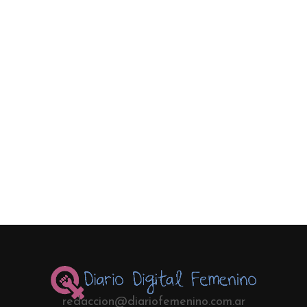
redaccion@diariofemenino.com.ar