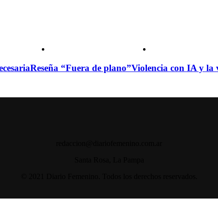
ecesaria
Reseña “Fuera de plano”
Violencia con IA y la
redaccion@diariofemenino.com.ar
Santa Rosa, La Pampa
© 2021 Diario Femenino. Todos los derechos reservados.