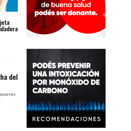
rjeta
idadora
cha del
quienes