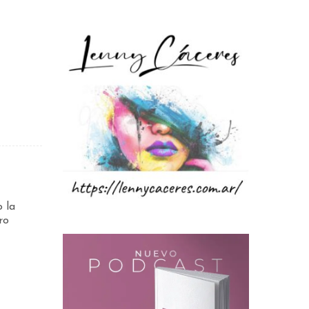
 la
ro