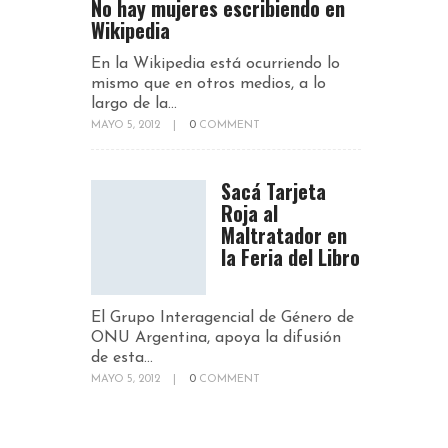
No hay mujeres escribiendo en
Wikipedia
En la Wikipedia está ocurriendo lo
mismo que en otros medios, a lo
largo de la...
MAYO 5, 2012
|
0
COMMENT
Sacá Tarjeta
Roja al
Maltratador en
la Feria del Libro
El Grupo Interagencial de Género de
ONU Argentina, apoya la difusión
de esta...
MAYO 5, 2012
|
0
COMMENT