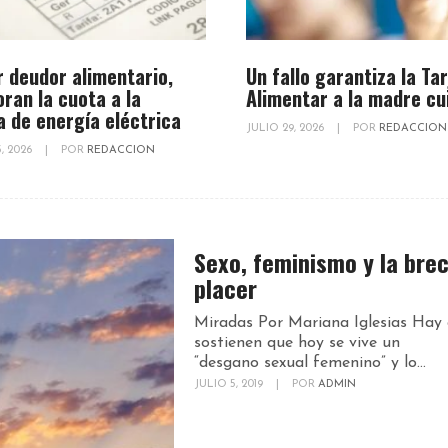
r deudor alimentario,
Un fallo garantiza la Ta
oran la cuota a la
Alimentar a la madre cu
a de energía eléctrica
JULIO 29, 2026
|
POR
REDACCION
, 2026
|
POR
REDACCION
Sexo, feminismo y la bre
placer
Miradas Por Mariana Iglesias Hay 
sostienen que hoy se vive un
“desgano sexual femenino” y lo...
JULIO 5, 2019
|
POR
ADMIN