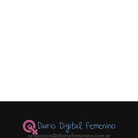
redaccion@diariofemenino.com.ar