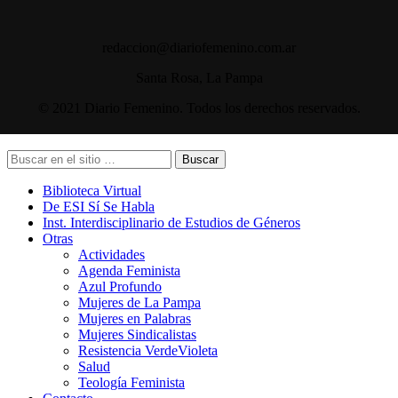
redaccion@diariofemenino.com.ar
Santa Rosa, La Pampa
© 2021 Diario Femenino. Todos los derechos reservados.
Buscar
Biblioteca Virtual
De ESI Sí Se Habla
Inst. Interdisciplinario de Estudios de Géneros
Otras
Actividades
Agenda Feminista
Azul Profundo
Mujeres de La Pampa
Mujeres en Palabras
Mujeres Sindicalistas
Resistencia VerdeVioleta
Salud
Teología Feminista