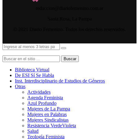
redaccion@diariofemenino.com.ar
Santa Rosa, La Pampa
© 2021 Diario Femenino. Todos los derechos reservados.
Buscar
Biblioteca Virtual
De ESI Sí Se Habla
Inst. Interdisciplinario de Estudios de Géneros
Otras
Actividades
Agenda Feminista
Azul Profundo
Mujeres de La Pampa
Mujeres en Palabras
Mujeres Sindicalistas
Resistencia VerdeVioleta
Salud
Teología Feminista