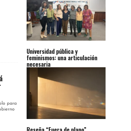
Universidad pública y
feminismos: una articulación
necesaria
á
r
olo para
obierno
Reseña “Fuera de plano”