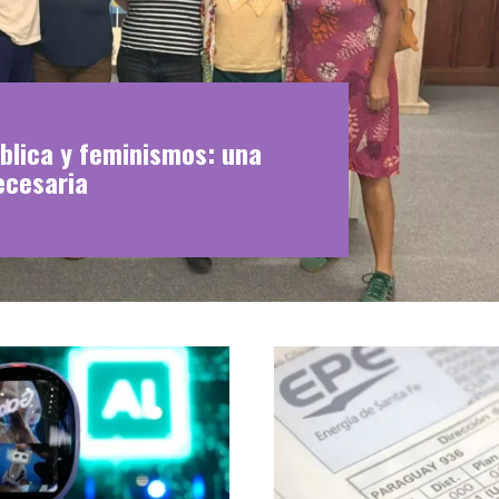
blica y feminismos: una
ecesaria