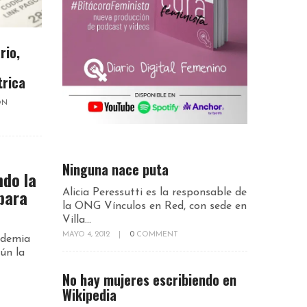
rio,
trica
ON
Ninguna nace puta
ndo la
para
Alicia Peressutti es la responsable de
la ONG Vínculos en Red, con sede en
Villa...
MAYO 4, 2012
|
0
COMMENT
ndemia
ún la
No hay mujeres escribiendo en
Wikipedia