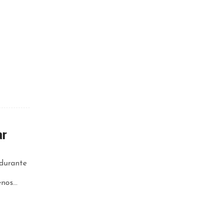
ar
 durante
os...