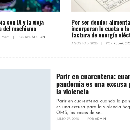
ia con IA y la vieja
Por ser deudor alimenta
a del machismo
incorporan la cuota a la
factura de energía eléc
, 2026
|
POR
REDACCION
AGOSTO 3, 2026
|
POR
REDACCI
Parir en cuarentena: cua
pandemia es una excusa 
la violencia
Parir en cuarentena: cuando la pa
es una excusa para la violencia Seg
OMS, los casos de se...
JULIO 27, 2020
|
POR
ADMIN