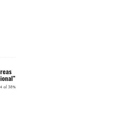
áreas
ional”
34 al 38%