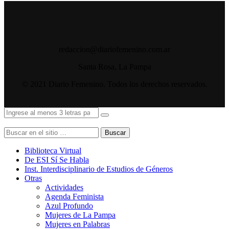
redaccion@diariofemenino.com.ar
Santa Rosa, La Pampa
© 2021 Diario Femenino. Todos los derechos reservados.
Buscar
Biblioteca Virtual
De ESI Sí Se Habla
Inst. Interdisciplinario de Estudios de Géneros
Otras
Actividades
Agenda Feminista
Azul Profundo
Mujeres de La Pampa
Mujeres en Palabras