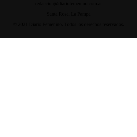
redaccion@diariofemenino.com.ar
Santa Rosa, La Pampa
© 2021 Diario Femenino. Todos los derechos reservados.