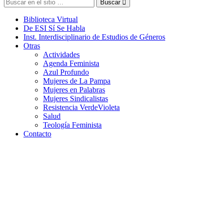
Buscar
Biblioteca Virtual
De ESI Sí Se Habla
Inst. Interdisciplinario de Estudios de Géneros
Otras
Actividades
Agenda Feminista
Azul Profundo
Mujeres de La Pampa
Mujeres en Palabras
Mujeres Sindicalistas
Resistencia VerdeVioleta
Salud
Teología Feminista
Contacto