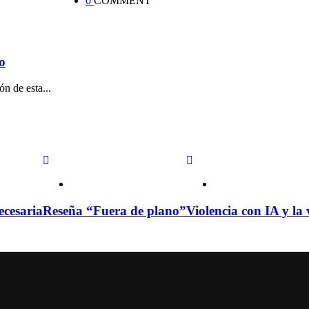
0
COMMENT
o
n de esta...
ecesaria
Reseña “Fuera de plano”
Violencia con IA y la