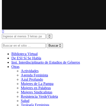
Buscar
Biblioteca Virtual
De ESI Sí Se Habla
Inst. Interdisciplinario de Estudios de Géneros
Otras
Actividades
Agenda Feminista
Azul Profundo
Mujeres de La Pampa
Mujeres en Palabras
Mujeres Sindicalistas
Resistencia VerdeVioleta
Salud
Teología Feminista