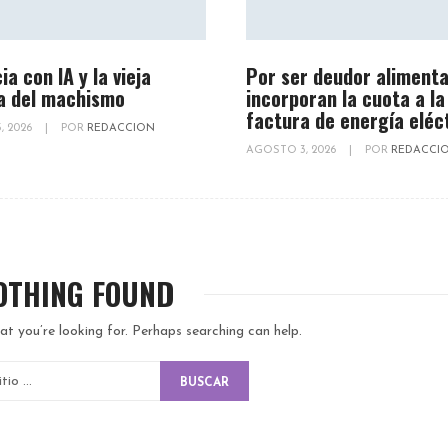
ia con IA y la vieja
Por ser deudor alimenta
a del machismo
incorporan la cuota a la
factura de energía eléc
, 2026
|
POR
REDACCION
AGOSTO 3, 2026
|
POR
REDACCI
OTHING FOUND
at you’re looking for. Perhaps searching can help.
BUSCAR