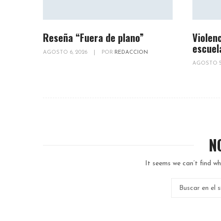
Reseña “Fuera de plano”
Violenc
escuel
AGOSTO 6, 2026
|
POR
REDACCION
AGOSTO 5
N
It seems we can’t find wh