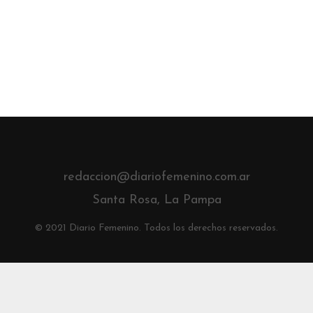
redaccion@diariofemenino.com.ar
Santa Rosa, La Pampa
© 2021 Diario Femenino. Todos los derechos reservados.