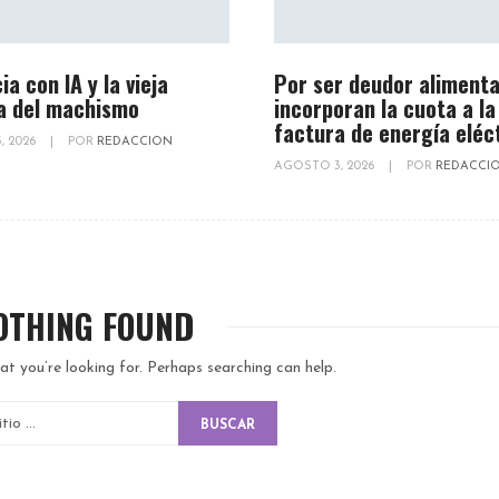
ia con IA y la vieja
Por ser deudor alimenta
a del machismo
incorporan la cuota a la
factura de energía eléc
, 2026
|
POR
REDACCION
AGOSTO 3, 2026
|
POR
REDACCI
OTHING FOUND
at you’re looking for. Perhaps searching can help.
BUSCAR