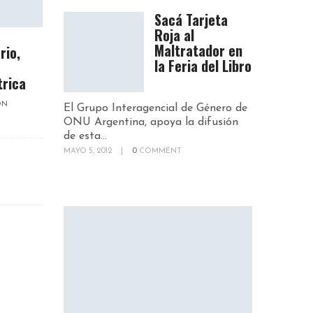
Sacá Tarjeta
Roja al
Maltratador en
rio,
la Feria del Libro
trica
ON
El Grupo Interagencial de Género de
ONU Argentina, apoya la difusión
de esta...
MAYO 5, 2012
|
0
COMMENT