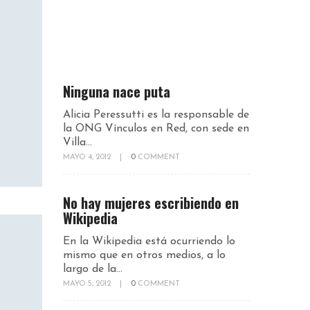
Ninguna nace puta
Alicia Peressutti es la responsable de
la ONG Vínculos en Red, con sede en
Villa...
MAYO 4, 2012
|
0
COMMENT
No hay mujeres escribiendo en
Wikipedia
En la Wikipedia está ocurriendo lo
mismo que en otros medios, a lo
largo de la...
MAYO 5, 2012
|
0
COMMENT