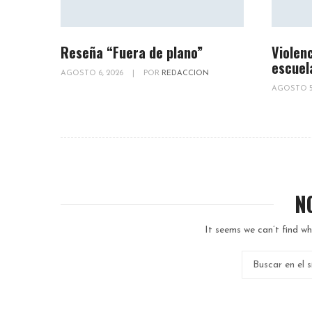
Reseña “Fuera de plano”
Violenc
escuel
AGOSTO 6, 2026
|
POR
REDACCION
AGOSTO 5
N
It seems we can’t find wh