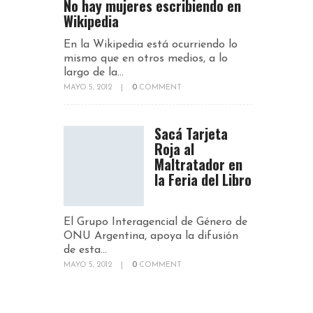
No hay mujeres escribiendo en
Wikipedia
En la Wikipedia está ocurriendo lo
mismo que en otros medios, a lo
largo de la...
MAYO 5, 2012
|
0
COMMENT
Sacá Tarjeta
Roja al
Maltratador en
la Feria del Libro
El Grupo Interagencial de Género de
ONU Argentina, apoya la difusión
de esta...
MAYO 5, 2012
|
0
COMMENT