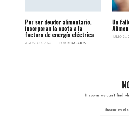
Por ser deudor alimentario,
Un fall
incorporan la cuota a la
Alimen
factura de energía eléctrica
JULIO 29,
AGOSTO 3, 2026
|
POR
REDACCION
N
It seems we can’t find wh