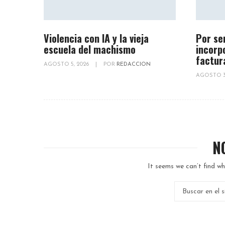
Violencia con IA y la vieja
Por se
escuela del machismo
incorp
factur
AGOSTO 5, 2026
|
POR
REDACCION
AGOSTO 3
N
It seems we can’t find wh