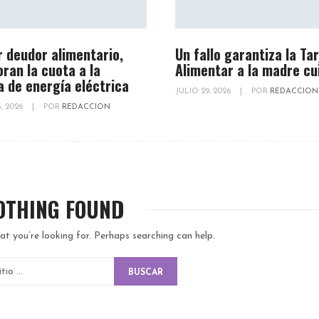
r deudor alimentario,
Un fallo garantiza la Ta
oran la cuota a la
Alimentar a la madre cu
a de energía eléctrica
JULIO 29, 2026
|
POR
REDACCION
, 2026
|
POR
REDACCION
OTHING FOUND
at you’re looking for. Perhaps searching can help.
BUSCAR