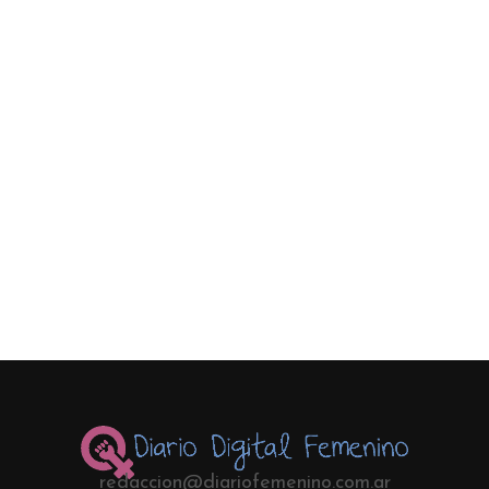
redaccion@diariofemenino.com.ar