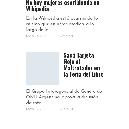
No hay mujeres escribiendo en
Wikipedia
En la Wikipedia está ocurriendo lo
mismo que en otros medios, a lo
largo de la...
MAYO 5, 2012
|
0
COMMENT
Sacá Tarjeta
Roja al
Maltratador en
la Feria del Libro
El Grupo Interagencial de Género de
ONU Argentina, apoya la difusión
de esta...
MAYO 5, 2012
|
0
COMMENT