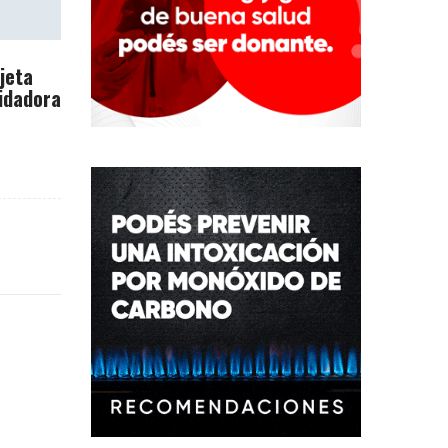
rjeta
idadora