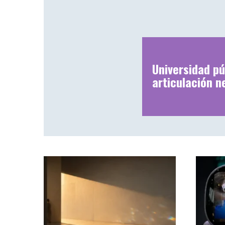
Universidad pú
articulación n