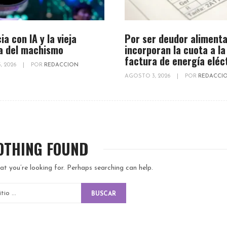
ia con IA y la vieja
Por ser deudor alimenta
a del machismo
incorporan la cuota a la
factura de energía eléc
, 2026
|
POR
REDACCION
AGOSTO 3, 2026
|
POR
REDACCI
OTHING FOUND
at you’re looking for. Perhaps searching can help.
BUSCAR