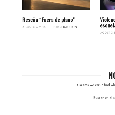
Reseña “Fuera de plano”
Violenc
escuel
AGOSTO 6, 2026
|
POR
REDACCION
AGOSTO 5
N
It seems we can’t find wh