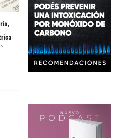
rio,
trica
ON