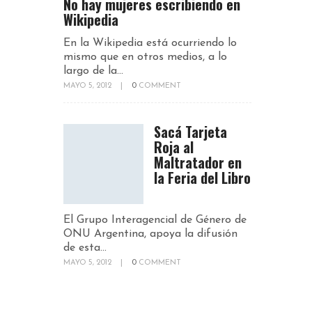
No hay mujeres escribiendo en
Wikipedia
En la Wikipedia está ocurriendo lo
mismo que en otros medios, a lo
largo de la...
MAYO 5, 2012
|
0
COMMENT
Sacá Tarjeta
Roja al
Maltratador en
la Feria del Libro
El Grupo Interagencial de Género de
ONU Argentina, apoya la difusión
de esta...
MAYO 5, 2012
|
0
COMMENT