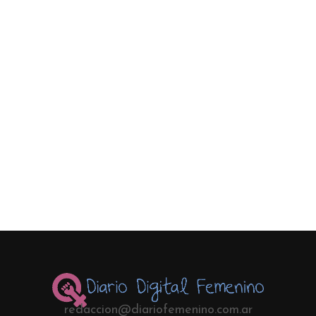
redaccion@diariofemenino.com.ar