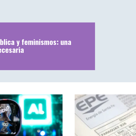
blica y feminismos: una
ecesaria