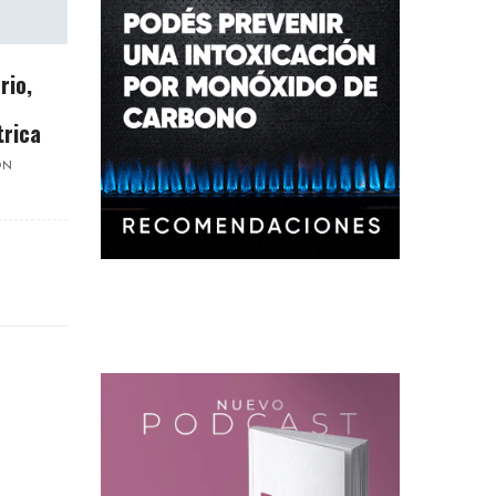
rio,
trica
ON