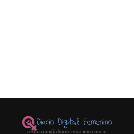
redaccion@diariofemenino.com.ar