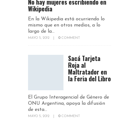
No hay mujeres escribiendo en
Wikipedia
En la Wikipedia está ocurriendo lo
mismo que en otros medios, a lo
largo de la...
MAYO 5, 2012
|
0
COMMENT
Sacá Tarjeta
Roja al
Maltratador en
la Feria del Libro
El Grupo Interagencial de Género de
ONU Argentina, apoya la difusión
de esta...
MAYO 5, 2012
|
0
COMMENT