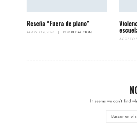
Reseña “Fuera de plano”
Violenc
escuel
AGOSTO 6, 2026
|
POR
REDACCION
AGOSTO 5
N
It seems we can’t find wh