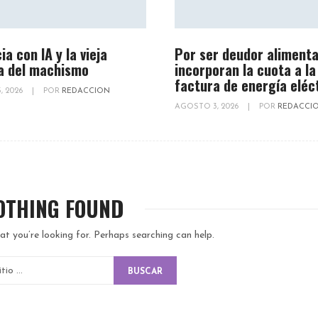
ia con IA y la vieja
Por ser deudor alimenta
a del machismo
incorporan la cuota a la
factura de energía eléc
, 2026
|
POR
REDACCION
AGOSTO 3, 2026
|
POR
REDACCI
OTHING FOUND
at you’re looking for. Perhaps searching can help.
BUSCAR