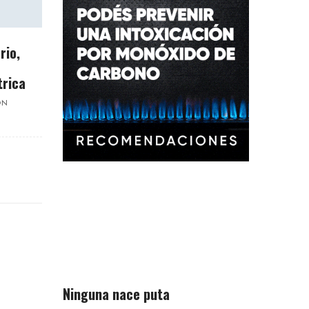
rio,
trica
ON
Ninguna nace puta