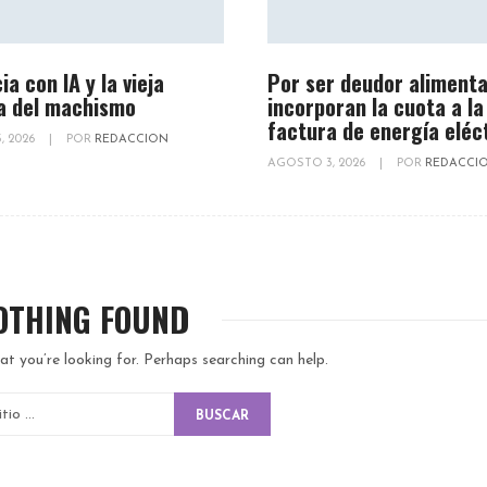
ia con IA y la vieja
Por ser deudor alimenta
a del machismo
incorporan la cuota a la
factura de energía eléc
, 2026
|
POR
REDACCION
AGOSTO 3, 2026
|
POR
REDACCI
OTHING FOUND
at you’re looking for. Perhaps searching can help.
BUSCAR