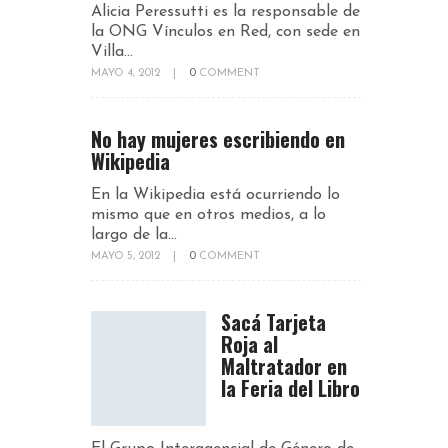
Alicia Peressutti es la responsable de
la ONG Vínculos en Red, con sede en
Villa...
MAYO 4, 2012
|
0
COMMENT
No hay mujeres escribiendo en
Wikipedia
En la Wikipedia está ocurriendo lo
mismo que en otros medios, a lo
largo de la...
MAYO 5, 2012
|
0
COMMENT
Sacá Tarjeta
Roja al
Maltratador en
la Feria del Libro