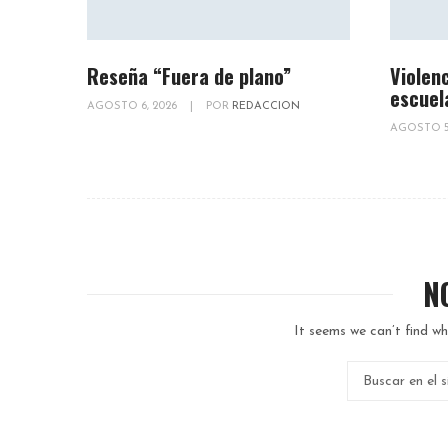
Reseña “Fuera de plano”
Violenc
escuel
AGOSTO 6, 2026
|
POR
REDACCION
AGOSTO 5
N
It seems we can’t find wh