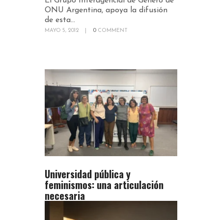
El Grupo Interagencial de Género de
ONU Argentina, apoya la difusión
de esta...
MAYO 5, 2012
|
0
COMMENT
Universidad pública y
feminismos: una articulación
necesaria