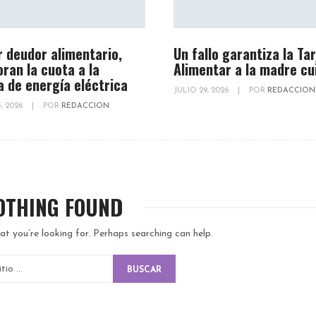
r deudor alimentario,
Un fallo garantiza la Ta
oran la cuota a la
Alimentar a la madre cu
a de energía eléctrica
JULIO 29, 2026
|
POR
REDACCION
, 2026
|
POR
REDACCION
OTHING FOUND
at you’re looking for. Perhaps searching can help.
BUSCAR