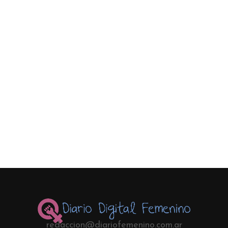
redaccion@diariofemenino.com.ar