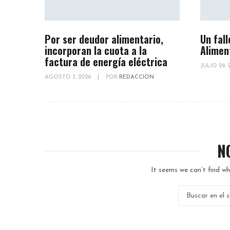
Por ser deudor alimentario,
Un fall
incorporan la cuota a la
Alimen
factura de energía eléctrica
JULIO 29,
AGOSTO 3, 2026
|
POR
REDACCION
N
It seems we can’t find wh