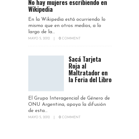
No hay mujeres escribiendo en
Wikipedia
En la Wikipedia está ocurriendo lo
mismo que en otros medios, a lo
largo de la...
MAYO 5, 2012
|
0
COMMENT
Sacá Tarjeta
Roja al
Maltratador en
la Feria del Libro
El Grupo Interagencial de Género de
ONU Argentina, apoya la difusión
de esta...
MAYO 5, 2012
|
0
COMMENT