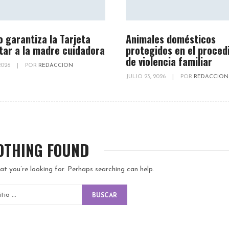
o garantiza la Tarjeta
Animales domésticos
tar a la madre cuidadora
protegidos en el proced
de violencia familiar
 2026
|
POR
REDACCION
JULIO 23, 2026
|
POR
REDACCION
OTHING FOUND
at you’re looking for. Perhaps searching can help.
BUSCAR