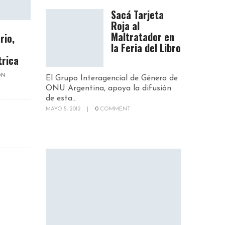
Sacá Tarjeta
Roja al
Maltratador en
rio,
la Feria del Libro
trica
ON
El Grupo Interagencial de Género de
ONU Argentina, apoya la difusión
de esta...
MAYO 5, 2012
|
0
COMMENT