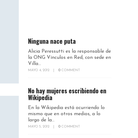
Ninguna nace puta
Alicia Peressutti es la responsable de
la ONG Vínculos en Red, con sede en
Villa...
MAYO 4, 2012
|
0
COMMENT
No hay mujeres escribiendo en
Wikipedia
En la Wikipedia está ocurriendo lo
mismo que en otros medios, a lo
largo de la...
MAYO 5, 2012
|
0
COMMENT