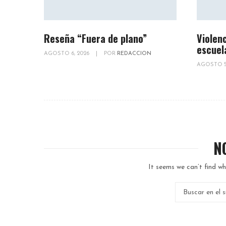
Reseña “Fuera de plano”
Violenc
escuel
AGOSTO 6, 2026
|
POR
REDACCION
AGOSTO 5
N
It seems we can’t find wh