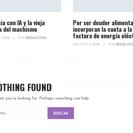
ia con IA y la vieja
Por ser deudor alimenta
a del machismo
incorporan la cuota a la
factura de energía eléc
, 2026
|
POR
REDACCION
AGOSTO 3, 2026
|
POR
REDACCI
OTHING FOUND
at you’re looking for. Perhaps searching can help.
BUSCAR