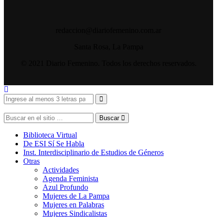
redaccion@diariofemenino.com.ar
Santa Rosa, La Pampa
© 2021 Diario Femenino. Todos los derechos reservados.
Buscar
Biblioteca Virtual
De ESI Sí Se Habla
Inst. Interdisciplinario de Estudios de Géneros
Otras
Actividades
Agenda Feminista
Azul Profundo
Mujeres de La Pampa
Mujeres en Palabras
Mujeres Sindicalistas