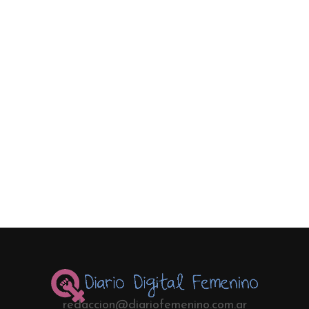
redaccion@diariofemenino.com.ar