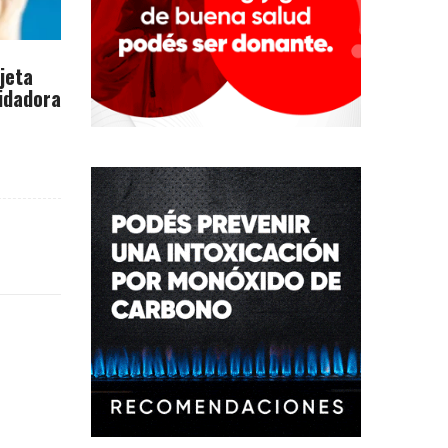
rjeta
idadora