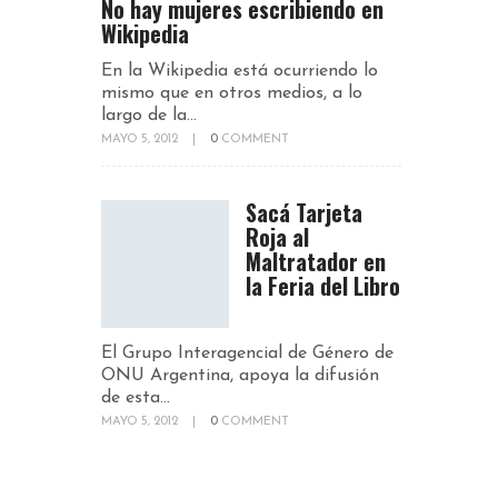
No hay mujeres escribiendo en
Wikipedia
En la Wikipedia está ocurriendo lo
mismo que en otros medios, a lo
largo de la...
MAYO 5, 2012
|
0
COMMENT
Sacá Tarjeta
Roja al
Maltratador en
la Feria del Libro
El Grupo Interagencial de Género de
ONU Argentina, apoya la difusión
de esta...
MAYO 5, 2012
|
0
COMMENT