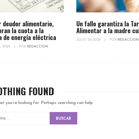
r deudor alimentario,
Un fallo garantiza la Ta
oran la cuota a la
Alimentar a la madre cu
a de energía eléctrica
JULIO 29, 2026
|
POR
REDACCION
, 2026
|
POR
REDACCION
OTHING FOUND
at you’re looking for. Perhaps searching can help.
BUSCAR