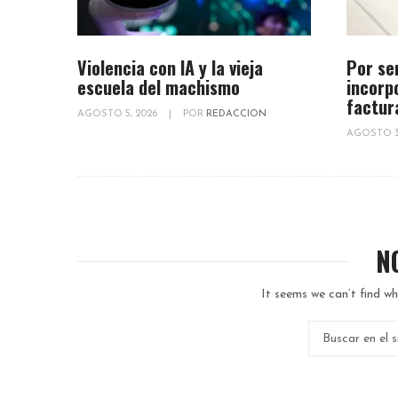
Violencia con IA y la vieja
Por se
escuela del machismo
incorp
factur
AGOSTO 5, 2026
|
POR
REDACCION
AGOSTO 3
N
It seems we can’t find wh