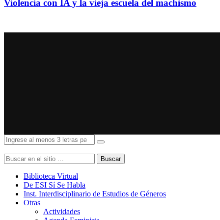
Violencia con IA y la vieja escuela del machismo
Buscar
Biblioteca Virtual
De ESI Sí Se Habla
Inst. Interdisciplinario de Estudios de Géneros
Otras
Actividades