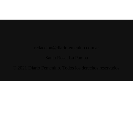
redaccion@diariofemenino.com.ar
Santa Rosa, La Pampa
© 2021 Diario Femenino. Todos los derechos reservados.