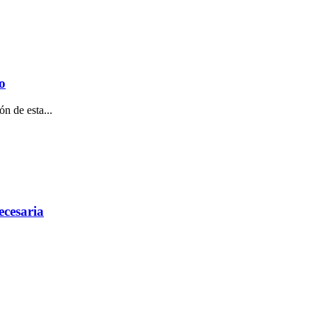
o
n de esta...
ecesaria