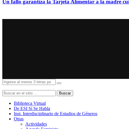
Un fallo garantiza la Tarjeta Alimentar a la madre c
Buscar
Biblioteca Virtual
De ESI Sí Se Habla
Inst. Interdisciplinario de Estudios de Géneros
Otras
Actividades