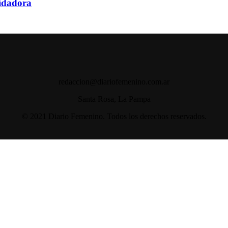
uidadora
redaccion@diariofemenino.com.ar
Santa Rosa, La Pampa
© 2021 Diario Femenino. Todos los derechos reservados.