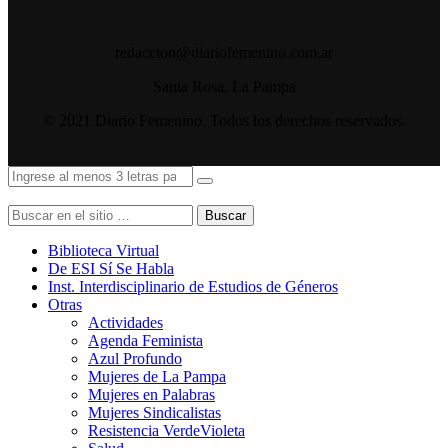
redaccion@diariofemenino.com.ar
Santa Rosa, La Pampa
© 2021 Diario Femenino. Todos los derechos reservados.
Buscar
Biblioteca Virtual
De ESI Sí Se Habla
Inst. Interdisciplinario de Estudios de Géneros
Otras
Actividades
Agenda Feminista
Azul Profundo
Mujeres de La Pampa
Mujeres en Palabras
Mujeres Sindicalistas
Resistencia VerdeVioleta