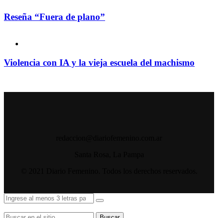
Reseña “Fuera de plano”
Violencia con IA y la vieja escuela del machismo
redaccion@diariofemenino.com.ar
Santa Rosa, La Pampa
© 2021 Diario Femenino. Todos los derechos reservados.
Buscar