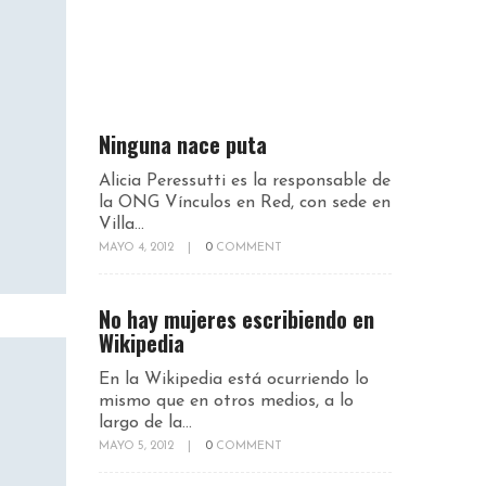
Ninguna nace puta
Alicia Peressutti es la responsable de
la ONG Vínculos en Red, con sede en
Villa...
MAYO 4, 2012
|
0
COMMENT
No hay mujeres escribiendo en
Wikipedia
En la Wikipedia está ocurriendo lo
mismo que en otros medios, a lo
largo de la...
MAYO 5, 2012
|
0
COMMENT