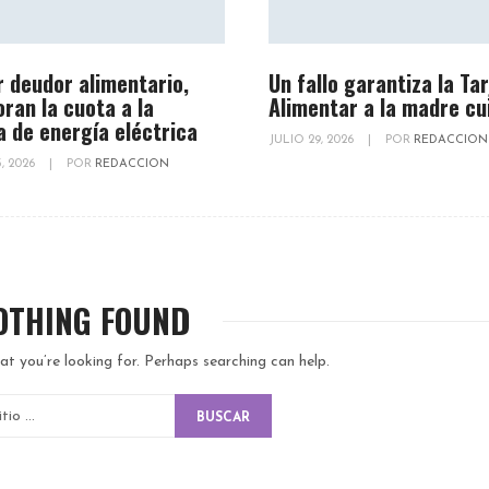
r deudor alimentario,
Un fallo garantiza la Ta
oran la cuota a la
Alimentar a la madre cu
a de energía eléctrica
JULIO 29, 2026
|
POR
REDACCION
, 2026
|
POR
REDACCION
OTHING FOUND
at you’re looking for. Perhaps searching can help.
BUSCAR