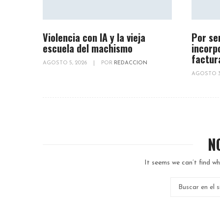
Violencia con IA y la vieja
Por se
escuela del machismo
incorp
factur
AGOSTO 5, 2026
|
POR
REDACCION
AGOSTO 3
N
It seems we can’t find wh