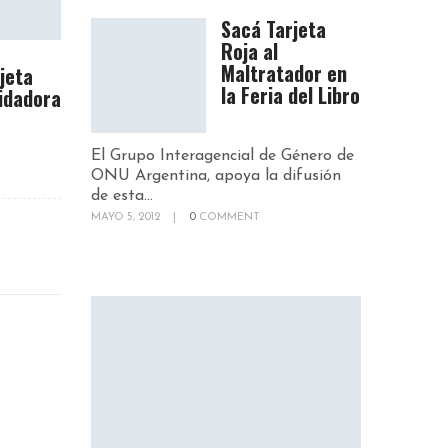
Sacá Tarjeta
Roja al
Maltratador en
rjeta
la Feria del Libro
idadora
El Grupo Interagencial de Género de
ONU Argentina, apoya la difusión
de esta...
MAYO 5, 2012
|
0
COMMENT