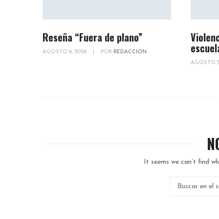
Reseña “Fuera de plano”
Violenc
escuel
AGOSTO 6, 2026
|
POR
REDACCION
AGOSTO 5
N
It seems we can’t find wh