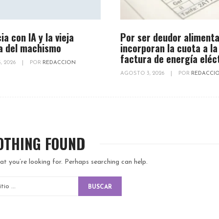
ia con IA y la vieja
Por ser deudor alimenta
a del machismo
incorporan la cuota a la
factura de energía eléc
, 2026
|
POR
REDACCION
AGOSTO 3, 2026
|
POR
REDACCI
OTHING FOUND
at you’re looking for. Perhaps searching can help.
BUSCAR