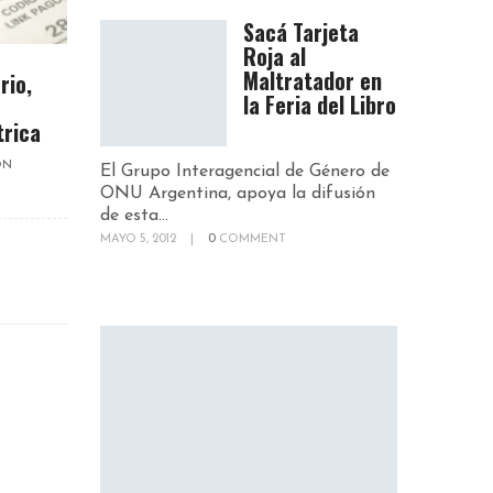
Sacá Tarjeta
Roja al
Maltratador en
rio,
la Feria del Libro
trica
ON
El Grupo Interagencial de Género de
ONU Argentina, apoya la difusión
de esta...
MAYO 5, 2012
|
0
COMMENT