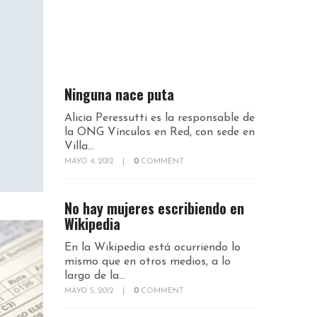
Ninguna nace puta
Alicia Peressutti es la responsable de
la ONG Vínculos en Red, con sede en
Villa...
MAYO 4, 2012
|
0
COMMENT
No hay mujeres escribiendo en
Wikipedia
En la Wikipedia está ocurriendo lo
mismo que en otros medios, a lo
largo de la...
MAYO 5, 2012
|
0
COMMENT