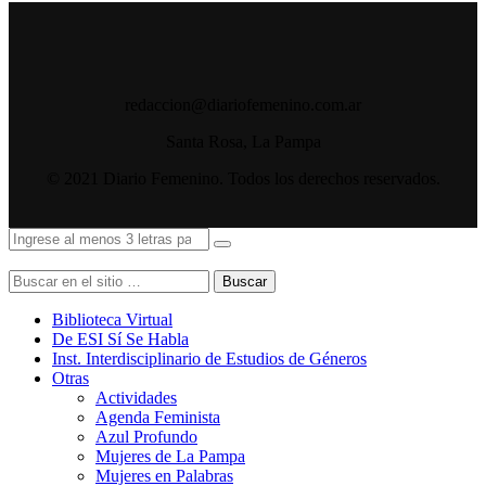
redaccion@diariofemenino.com.ar
Santa Rosa, La Pampa
© 2021 Diario Femenino. Todos los derechos reservados.
Buscar
Biblioteca Virtual
De ESI Sí Se Habla
Inst. Interdisciplinario de Estudios de Géneros
Otras
Actividades
Agenda Feminista
Azul Profundo
Mujeres de La Pampa
Mujeres en Palabras