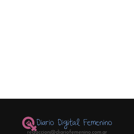
redaccion@diariofemenino.com.ar