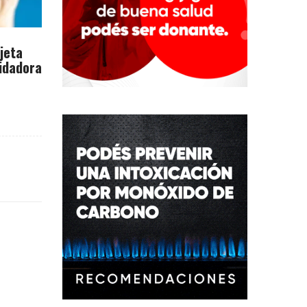
rjeta
idadora