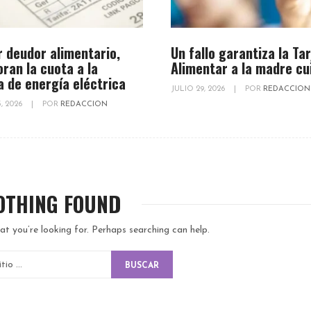
r deudor alimentario,
Un fallo garantiza la Ta
oran la cuota a la
Alimentar a la madre cu
a de energía eléctrica
JULIO 29, 2026
|
POR
REDACCION
, 2026
|
POR
REDACCION
OTHING FOUND
at you’re looking for. Perhaps searching can help.
BUSCAR