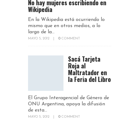
No hay mujeres escribiendo en
Wikipedia
En la Wikipedia está ocurriendo lo
mismo que en otros medios, a lo
largo de la...
MAYO 5, 2012
|
0
COMMENT
Sacá Tarjeta
Roja al
Maltratador en
la Feria del Libro
El Grupo Interagencial de Género de
ONU Argentina, apoya la difusión
de esta...
MAYO 5, 2012
|
0
COMMENT