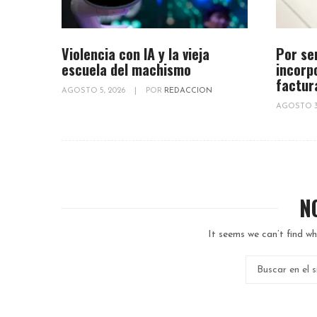
Violencia con IA y la vieja
Por se
escuela del machismo
incorp
factur
AGOSTO 5, 2026
|
POR
REDACCION
AGOSTO 3
N
It seems we can’t find wh