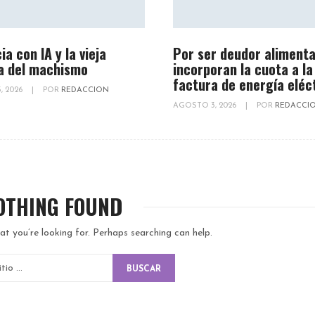
ia con IA y la vieja
Por ser deudor alimenta
a del machismo
incorporan la cuota a la
factura de energía eléc
, 2026
|
POR
REDACCION
AGOSTO 3, 2026
|
POR
REDACCI
OTHING FOUND
at you’re looking for. Perhaps searching can help.
BUSCAR