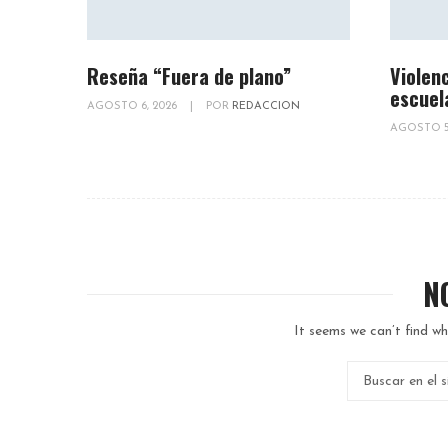
Reseña “Fuera de plano”
Violenc
escuel
AGOSTO 6, 2026
|
POR
REDACCION
AGOSTO 5
N
It seems we can’t find wh