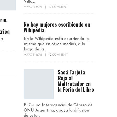
Villa...
MAYO 4, 2012
|
0
COMMENT
rio,
No hay mujeres escribiendo en
Wikipedia
trica
En la Wikipedia está ocurriendo lo
ON
mismo que en otros medios, a lo
largo de la...
MAYO 5, 2012
|
0
COMMENT
Sacá Tarjeta
Roja al
Maltratador en
la Feria del Libro
El Grupo Interagencial de Género de
ONU Argentina, apoya la difusión
de esta...