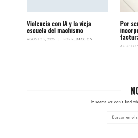
Violencia con IA y la vieja
Por se
escuela del machismo
incorp
factur
AGOSTO 5, 2026
|
POR
REDACCION
AGOSTO 3
N
It seems we can’t find wh