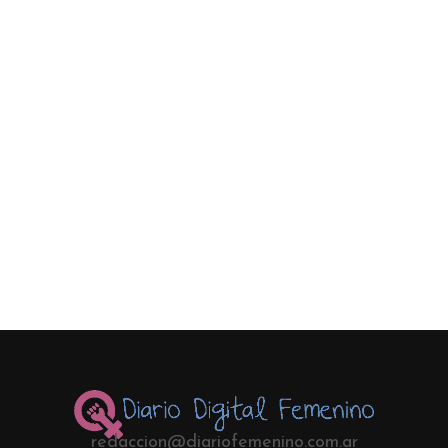
redaccion@diariofemenino.com.ar