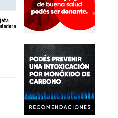
rjeta
idadora