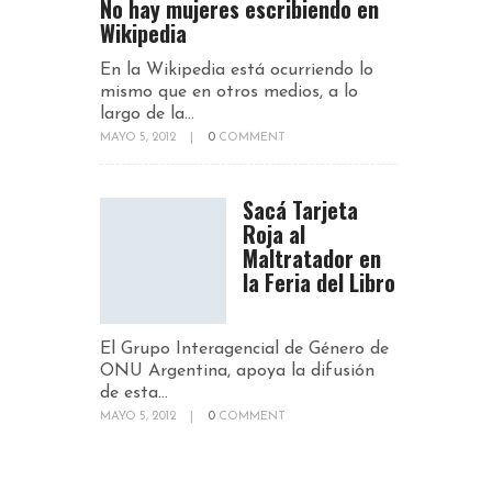
No hay mujeres escribiendo en
Wikipedia
En la Wikipedia está ocurriendo lo
mismo que en otros medios, a lo
largo de la...
MAYO 5, 2012
|
0
COMMENT
Sacá Tarjeta
Roja al
Maltratador en
la Feria del Libro
El Grupo Interagencial de Género de
ONU Argentina, apoya la difusión
de esta...
MAYO 5, 2012
|
0
COMMENT