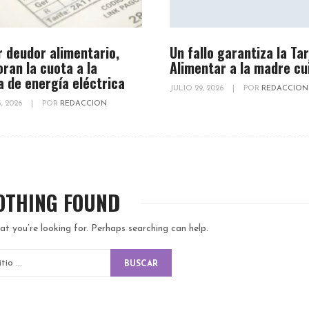
r deudor alimentario,
Un fallo garantiza la Ta
oran la cuota a la
Alimentar a la madre cu
a de energía eléctrica
JULIO 29, 2026
|
POR
REDACCION
, 2026
|
POR
REDACCION
OTHING FOUND
at you’re looking for. Perhaps searching can help.
BUSCAR