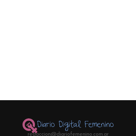
redaccion@diariofemenino.com.ar