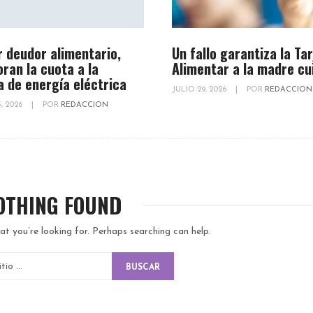
r deudor alimentario,
Un fallo garantiza la Ta
oran la cuota a la
Alimentar a la madre cu
a de energía eléctrica
JULIO 29, 2026
|
POR
REDACCION
, 2026
|
POR
REDACCION
OTHING FOUND
at you’re looking for. Perhaps searching can help.
BUSCAR