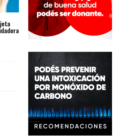
rjeta
idadora