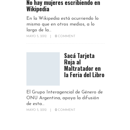
No hay mujeres escribiendo en
Wikipedia
En la Wikipedia está ocurriendo lo
mismo que en otros medios, a lo
largo de la...
MAYO 5, 2012
|
0
COMMENT
Sacá Tarjeta
Roja al
Maltratador en
la Feria del Libro
El Grupo Interagencial de Género de
ONU Argentina, apoya la difusión
de esta...
MAYO 5, 2012
|
0
COMMENT