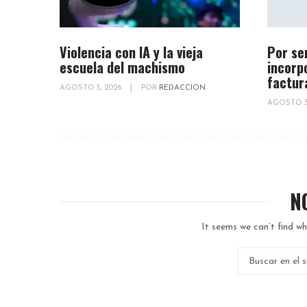
Violencia con IA y la vieja
Por se
escuela del machismo
incorp
factur
AGOSTO 5, 2026
|
POR
REDACCION
AGOSTO 3
N
It seems we can’t find wh