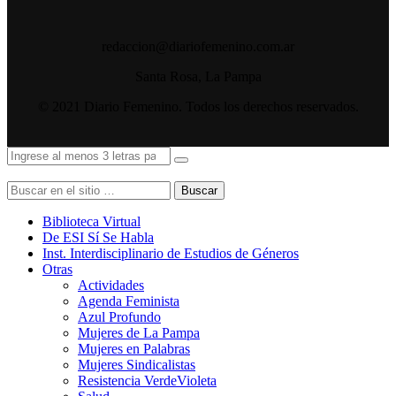
redaccion@diariofemenino.com.ar
Santa Rosa, La Pampa
© 2021 Diario Femenino. Todos los derechos reservados.
Buscar
Biblioteca Virtual
De ESI Sí Se Habla
Inst. Interdisciplinario de Estudios de Géneros
Otras
Actividades
Agenda Feminista
Azul Profundo
Mujeres de La Pampa
Mujeres en Palabras
Mujeres Sindicalistas
Resistencia VerdeVioleta